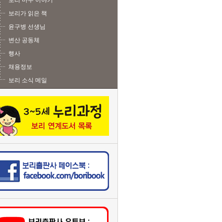
보리 마주 이야기
보리가 읽은 책
윤구병 선생님
변산 공동체
행사
채용정보
보리 소식 메일