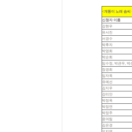
<개똥이 노래 솜씨
신청자 이름
강현우
유서진
서경수
박후자
박영희
박순희
임수정, 박관우, 박
장경희
임자옥
유예선
김지우
강리안
박정옥
박정연
박정주
윤여림
김은경
오지연