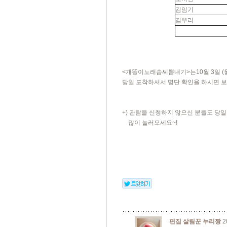
김임기
김우리
<개똥이노래솜씨뽐내기>는10월 3일 (
당일 도착하셔서 명단 확인을 하시면 
+) 관람을 신청하지 않으신 분들도 당
많이 놀러오세요~!
편집 살림꾼 누리짱
2