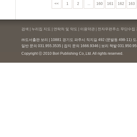
<<
1
2
...
160
161
162
163
검색 | 누리집 지도 | 연락처 및 약도 |
이용약관
| 전자우편주소 무단수집 
㈜도서출판 보리 | 10881 경기도 파주시 직지길 492 (문발동 498-11)
일반 문의 031.955.3535 | 잡지 문의 1666.9346 | 보리 책밭 031.950.
Copyright ⓒ 2010 Bori Publishing Co,.Ltd. All rights reserved.