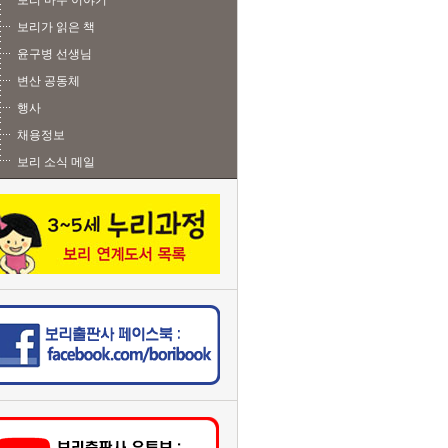
보리 마주 이야기
보리가 읽은 책
윤구병 선생님
변산 공동체
행사
채용정보
보리 소식 메일