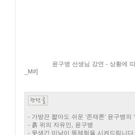
윤구병 선생님 강연 - 상황에 
_M#]
-
가방끈 짧아도 쉬운 ‘존재론’ 윤구병의 ‘
-
흙 위의 자유인, 윤구병
-
못생긴 미남이 똥체험을 시켜드립니다