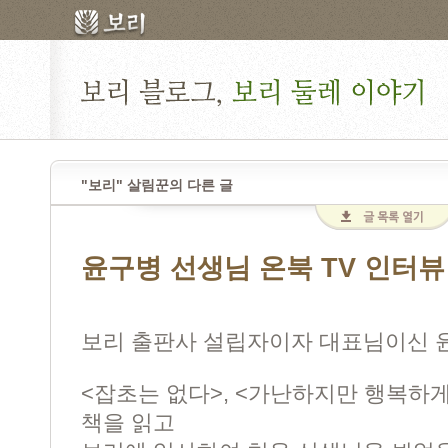
"보리" 살림꾼의 다른 글
윤구병 선생님 온북 TV 인터뷰
보리 출판사 설립자이자 대표님이신 
<잡초는 없다>, <가난하지만 행복하
책을 읽고