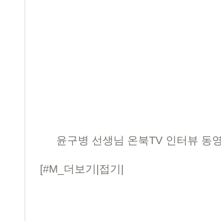
윤구병 선생님 온북TV 인터뷰 동영상.
[#M_더보기|접기|